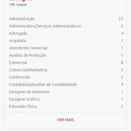
Auxiliar de Serviços
21
103 vagas
Balconista
32
Barman
2
Administração
23
Cabeleireiro
1
Administrativo/Serviços Administrativos
3
Caixa Bancário/Operador de Caixa
11
Advogado
4
Carpinteiro
1
Arquiteto
1
Carregador/Ajudante Carga e Descarga
7
Atendente Comercial
1
Comercial
60
Auxiliar de Produção
1
Comercial/Marketing
8
Comercial
8
Comprador
4
Comercial/Marketing
3
Conferente
1
Conferente
2
Contabilista/Auxiliar de Contabilidade
25
Contabilista/Auxiliar de Contabilidade
9
Controlador
1
Designer de Interiores
1
Costureira/Costureiro Industrial
14
Designer Gráfico
1
Cozinha/ Pizzaiolo
4
Educador Físico
2
Cozinheiro
10
Engenharia (Outras)
1
Cuidador de Crianças e Idosos
5
VER MAIS
Engenharia Civil
1
Desenvolvedor de Sistema
1
Engenharia de Produção
2