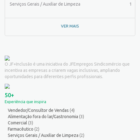
Passador de Roupa
3
Serviços Gerais / Auxiliar de Limpeza
1
Pedagogo/Professor
1
Pedreiro
2
VER MAIS
Peixeiro
2
Pintor de Automóveis
2
Pintor de equipamentos
1
Pintor de Obras/Pintor
1
Porteiro
6
O JF+Inclusão é uma iniciativa do JFEmpregos Sindicomércio que
Professor de Ensino Superior
1
incentiva as empresas a criarem vagas inclusivas, ampliando
Programador
1
oportunidades para diferentes perfis profissionais.
Promotor de Vendas
3
Psicólogo
3
50+
Recepcionista/Atendimento a cliente
12
Experiência que inspira
Recursos Humanos/Pessoal
13
Vendedor/Consultor de Vendas
(4)
Repositor de Mercadorias
9
Alimentação fora do lar/Gastronomia
(3)
Representante Comercial
1
Comercial
(3)
Salgadeiro
3
Farmacêutico
(2)
Serviços Gerais / Auxiliar de Limpeza
(2)
Serralheiro
8