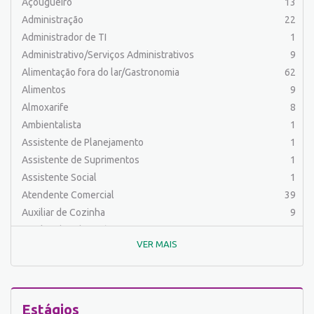
Açougueiro
13
Administração
22
Administrador de TI
1
Administrativo/Serviços Administrativos
9
Alimentação fora do lar/Gastronomia
62
Alimentos
9
Almoxarife
8
Ambientalista
1
Assistente de Planejamento
1
Assistente de Suprimentos
1
Assistente Social
1
Atendente Comercial
39
Auxiliar de Cozinha
9
Auxiliar de Laboratório
2
VER MAIS
Auxiliar de Manutenção Predial
2
Auxiliar de Mecânica
1
Auxiliar de Operações
25
Auxiliar de Produção
32
Estágios