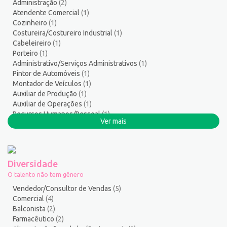
Administração
(2)
Servente
5
Atendente Comercial
(1)
Serviços Culturais
5
Cozinheiro
(1)
Serviços de Telecomunicação
11
Costureira/Costureiro Industrial
(1)
Cabeleireiro
(1)
Serviços Diversos
8
Porteiro
(1)
Serviços Gerais / Auxiliar de Limpeza
20
Administrativo/Serviços Administrativos
(1)
Serviços Sociais
1
Pintor de Automóveis
(1)
Serviços Técnicos
2
Montador de Veículos
(1)
Auxiliar de Produção
(1)
Soldador
3
Auxiliar de Operações
(1)
Suporte técnico de TI
1
Recursos Humanos/Pessoal
(1)
Suprimentos e Materiais
1
Ver mais
Serralheiro
(1)
Técnico em Eletroeletrônica
1
Técnico em enfermagem
3
Técnico em Manutenção
14
Diversidade
Telefonista
1
O talento não tem gênero
Terapeuta
1
Vendedor/Consultor de Vendas
(5)
Tintureiro
1
Comercial
(4)
Balconista
(2)
Torneiro Mecânico/Fresador Mecânico
2
Farmacêutico
(2)
Vendedor/Consultor de Vendas
138