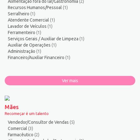
Alimentação fora do lar/Gastronomia
(2)
Vigia
2
Recursos Humanos/Pessoal
(1)
Zelador de Edifícios
2
Serralheiro
(1)
Atendente Comercial
(1)
Lavador de Veículos
(1)
Ferramenteiro
(1)
Serviços Gerais / Auxiliar de Limpeza
(1)
Auxiliar de Operações
(1)
Administração
(1)
Financeiro/Auxiliar Financeiro
(1)
Ver mais
Mães
Recomeçar é um talento
Vendedor/Consultor de Vendas
(5)
Comercial
(3)
Farmacêutico
(2)