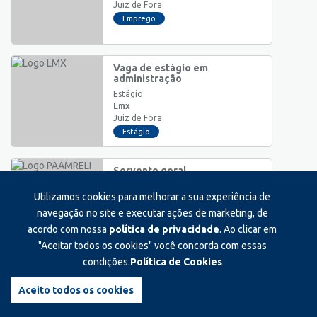
Juiz de Fora
Emprego
Vaga de estágio em
administração
Estágio
Lmx
Juiz de Fora
Estágio
Servente geral
Auxiliar/Operacional
Utilizamos cookies para melhorar a sua experiência de
Paamreli
Ewbank da Câmara
navegação no site e executar ações de marketing, de
Emprego
acordo com nossa
política de privacidade
. Ao clicar em
"Aceitar todos os cookies" você concorda com essas
condições.
Política de Cookies
Vendedor material eletrico
hidraulica
Aceito todos os cookies
Auxiliar/Operacional
Projetos materiais eletricos