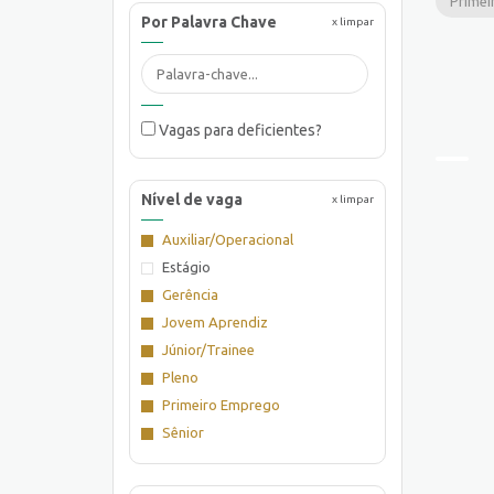
Primei
Por Palavra Chave
x limpar
Vagas para deficientes?
Nível de vaga
x limpar
Auxiliar/Operacional
Estágio
Gerência
Jovem Aprendiz
Júnior/Trainee
Pleno
Primeiro Emprego
Sênior
Supervisão/Coordenação
Técnico