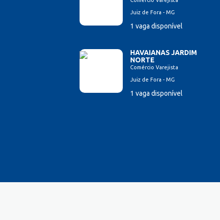
Comércio Varejista
Farmacêutico
Juiz de Fora - MG
Ferramenteiro
1 vaga disponível
Financeiro/Auxiliar Financeiro
Fiscal de Caixa
HAVAIANAS JARDIM
Fonoaudi
NORTE
Comércio Varejista
Fotógrafo
Juiz de Fora - MG
Garagista
1 vaga disponível
Garçom
Gerente de Vendas
Gestão Hospitalar
Hotelaria
Jornalista
Lavador de Veículos
Logística
Manicure
Mecânico Automotivo
Mecânico industrial
Monitor de Recreação