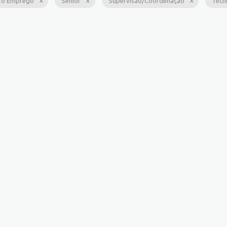
ro Emprego
Sênior
Supervisão/Coordenação
Técn