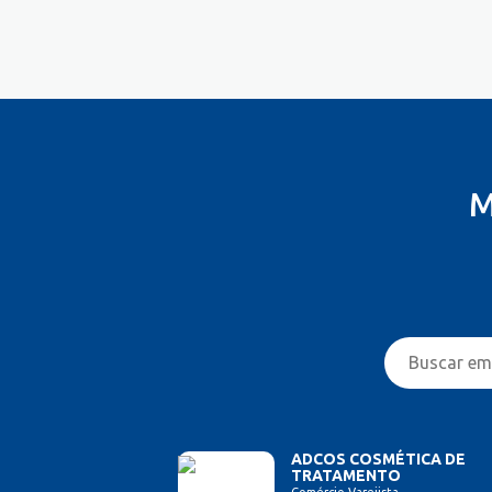
Costureira/Costureiro Industrial
Cozinha/ Pizzaiolo
Cozinheiro
Cuidador de Crianças e Idosos
Desenvolvedor de Sistema
Designer de Interiores
Designer Gráfico
M
Educador Físico
Eletricista
Enfermeiro/Auxiliar de
Enfermagem
Engenharia (Outras)
Engenharia Civil
Engenharia Elétrica e Eletrônica
Engenharia Mecânica
Entregador/Motoboy
Estampador
ADCOS COSMÉTICA DE
TRATAMENTO
Esteticista