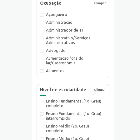
Ocupação
x limpar
Açougueiro
Administração
Administrador de TI
Administrativo/Serviços
Administrativos
Advogado
Alimentação fora do
lar/Gastronomia
Alimentos
Almoxarife
Ambientalista
Nível de escolaridade
x limpar
Arquiteto
Ensino Fundamental (1o. Grau)
Assistente de Planejamento
completo
Assistente Social
Ensino Fundamental (1o. Grau)
Atendente Comercial
interrompido
Auxiliar de Cozinha
Ensino Médio (2o. Grau)
completo
Auxiliar de Laboratório
Ensino Médio (2o. Grau)