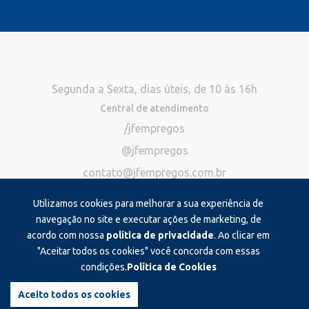
Segunda a Sexta, dias úteis, de 10 às 16h
Central de atendimento
/jfempregos
@jfempregos
contato@jfempregos.com.br
(32) 98415-3518*
Utilizamos cookies para melhorar a sua experiência de
Publicidade
navegação no site e executar ações de marketing, de
acordo com nossa
política de privacidade
. Ao clicar em
*Exclusivo para atendimento via chat. Não atendemos ligações neste
canal
"Aceitar todos os cookies" você concorda com essas
condições.
Política de Cookies
Produzido e administrado por:
Aceito todos os cookies
©2026 JF Empregos. Todos os direitos reservados