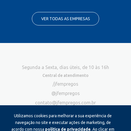
VER TODAS AS EMPRESAS
Segunda a Sexta, dias úteis, de 10 às 16h
Central de atendimento
/jfempregos
@jfempregos
contato@jfempregos.com.br
(32) 98415-3518*
Utilizamos cookies para melhorar a sua experiência de
Publicidade
navegação no site e executar ações de marketing, de
acordo com nossa
política de privacidade
. Ao clicar em
*Exclusivo para atendimento via chat. Não atendemos ligações neste