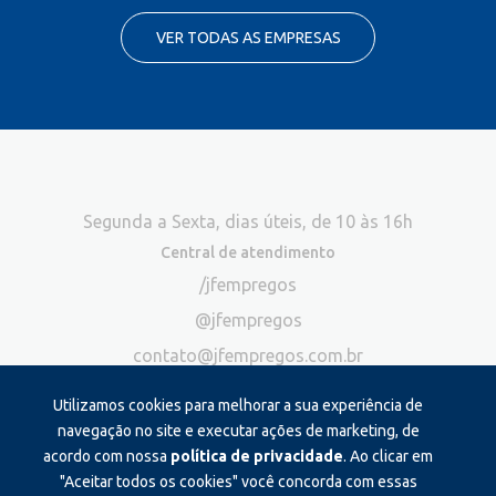
VER TODAS AS EMPRESAS
Segunda a Sexta, dias úteis, de 10 às 16h
Central de atendimento
/jfempregos
@jfempregos
contato@jfempregos.com.br
(32) 98415-3518*
Utilizamos cookies para melhorar a sua experiência de
Publicidade
navegação no site e executar ações de marketing, de
acordo com nossa
política de privacidade
. Ao clicar em
*Exclusivo para atendimento via chat. Não atendemos ligações neste
canal
"Aceitar todos os cookies" você concorda com essas