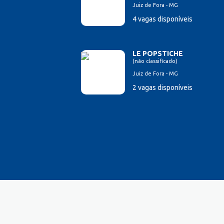
Juiz de Fora - MG
Esteticista
4 vagas disponíveis
Farmacêutico
Ferramenteiro
Financeiro/Auxiliar Financeiro
LE POPSTICHE
Fiscal de Caixa
(não classificado)
Fonoaudi
Juiz de Fora - MG
Fotógrafo
2 vagas disponíveis
Garagista
Garçom
Gerente de Vendas
Gestão Hospitalar
Hotelaria
Jornalista
Lavador de Veículos
Logística
Manicure
Mecânico Automotivo
Mecânico industrial