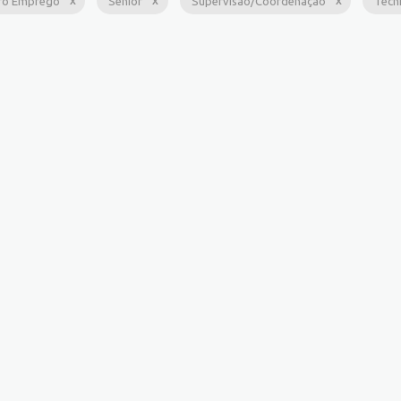
ro Emprego
Sênior
Supervisão/Coordenação
Técn