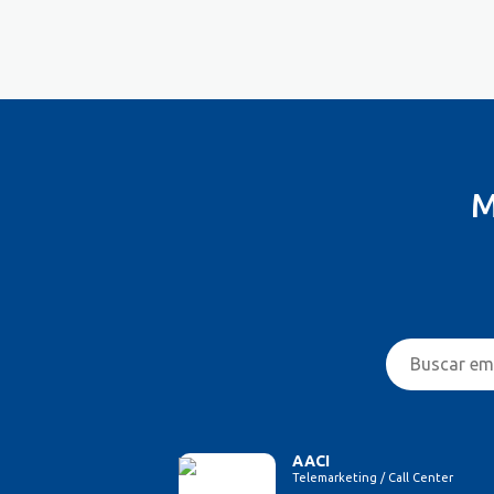
Controlador
Costureira/Costureiro Industrial
Cozinha/ Pizzaiolo
Cozinheiro
Cuidador de Crianças e Idosos
Desenvolvedor de Sistema
Designer de Interiores
M
Designer Gráfico
Educador Físico
Eletricista
Enfermeiro/Auxiliar de
Enfermagem
Engenharia (Outras)
Engenharia Civil
Engenharia Elétrica e Eletrônica
Engenharia Mecânica
Entregador/Motoboy
AACI
Telemarketing / Call Center
Estampador