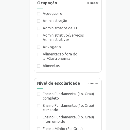
Ocupação
x limpar
Açougueiro
Administração
Administrador de TI
Administrativo/Serviços
Administrativos
Advogado
Alimentação fora do
lar/Gastronomia
Alimentos
Almoxarife
Ambientalista
Nível de escolaridade
x limpar
Arquiteto
Ensino Fundamental (1o. Grau)
Assistente de Planejamento
completo
Assistente Social
Ensino Fundamental (1o. Grau)
Atendente Comercial
cursando
Auxiliar de Cozinha
Ensino Fundamental (1o. Grau)
interrompido
Auxiliar de Laboratório
Ensino Médio (2o. Grau)