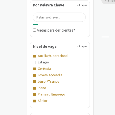
Primei
Por Palavra Chave
x limpar
Vagas para deficientes?
Nível de vaga
x limpar
Auxiliar/Operacional
Estágio
Gerência
Jovem Aprendiz
Júnior/Trainee
Pleno
Primeiro Emprego
Sênior
Supervisão/Coordenação
Técnico