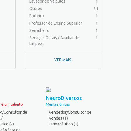
Lavador de Veículos
1
Outros
24
Porteiro
1
Professor de Ensino Superior
1
Serralheiro
1
Serviços Gerais / Auxiliar de
1
Limpeza
VER MAIS
NeuroDiversos
 é um talento
Mentes únicas
r/Consultor de
Vendedor/Consultor de
(5)
Vendas
(1)
utico
(2)
Farmacêutico
(1)
ção fora do