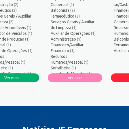
ico industrial
1
stração
(2)
Comercial
(2)
lar/Gas
s
12
êutico
(2)
Balconista
(2)
Financei
ogo/Professor
5
s Gerais / Auxiliar
Farmacêutico
(2)
Finance
mpeza
ssor de Educação Infantil
(2)
Serviços Gerais / Auxiliar
1
Comerci
 de Automóveis
(1)
de Limpeza
(1)
Recurso
amador
1
or de Veículos
(1)
Auxiliar de Operações
(1)
Humano
logo
1
ar de Produção
(1)
Administração
(1)
Balconi
sos Humanos/Pessoal
3
ial
(1)
Financeiro/Auxiliar
Ferrame
ar de Operações
ança do Trabalho
(1)
Financeiro
2
(1)
Auxiliar
os
Recursos
ços Diversos
1
os/Pessoal
(1)
Humanos/Pessoal
(1)
te técnico de TI
1
heiro
(1)
Serralheiro
(1)
co Informática
1
nte Comercial
(1)
Lavador de Veículos
(1)
Ver mais
Ver mais
ista
dor/Consultor de Vendas
(1)
Outros
4
(1)
eiro
(1)
Ferramenteiro
(1)
eira/Costureiro
ial
(1)
ireiro
(1)
ro
(1)
strativo/Serviços
strativos
(1)