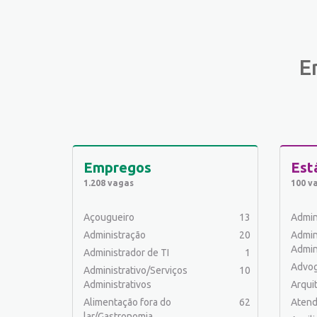
E
Empregos
Est
1.208 vagas
100 v
Açougueiro
13
Admin
Administração
20
Admin
Admin
Administrador de TI
1
Advo
Administrativo/Serviços
10
Administrativos
Arqui
Alimentação fora do
62
Atend
lar/Gastronomia