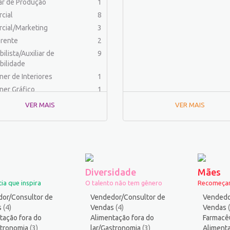
iar de Produção
1
cial
8
cial/Marketing
3
rente
2
ilista/Auxiliar de
9
bilidade
ner de Interiores
1
ner Gráfico
1
dor Físico
2
VER MAIS
VER MAIS
haria (Outras)
1
aria Civil
1
haria de Produção
2
aria Elétrica e Eletrônica
1
haria Mecânica
1
Diversidade
Mães
menteiro
1
ia que inspira
O talento não tem gênero
Recomeçar
rafo
1
or/Consultor de
Vendedor/Consultor de
Vendedo
ista
1
s
(4)
Vendas
(4)
Vendas
tação fora do
ica
Alimentação fora do
2
Farmacê
stronomia
(3)
lar/Gastronomia
(3)
Alimenta