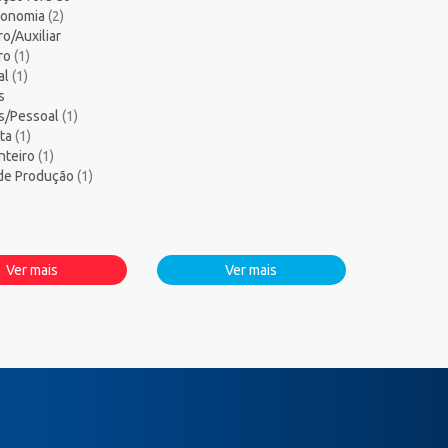
tronomia
(2)
ro/Auxiliar
iro
(1)
al
(1)
s
s/Pessoal
(1)
sta
(1)
nteiro
(1)
 de Produção
(1)
Ver mais
Ver mais