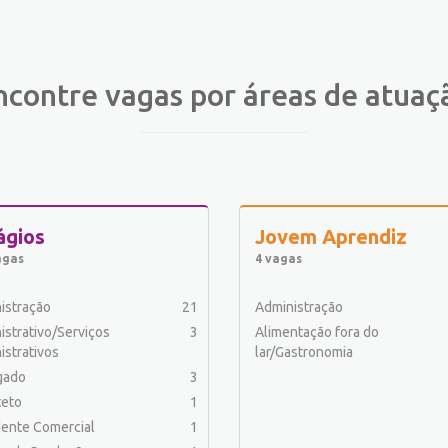
ncontre vagas por áreas de atuaç
ágios
Jovem Aprendiz
agas
4 vagas
istração
21
Administração
istrativo/Serviços
3
Alimentação fora do
istrativos
lar/Gastronomia
gado
3
teto
1
ente Comercial
1