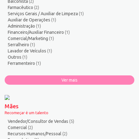
Balconista
(2)
Torneiro Mecânico/Fresador Mecânico
2
Farmacêutico
(2)
Vendedor/Consultor de Vendas
136
Serviços Gerais / Auxiliar de Limpeza
(1)
Auxiliar de Operações
(1)
Vigia
2
Administração
(1)
Zelador de Edifícios
2
Financeiro/Auxiliar Financeiro
(1)
Comercial/Marketing
(1)
Serralheiro
(1)
Lavador de Veículos
(1)
Outros
(1)
Ferramenteiro
(1)
Ver mais
Mães
Recomeçar é um talento
Vendedor/Consultor de Vendas
(5)
Comercial
(2)
Recursos Humanos/Pessoal
(2)