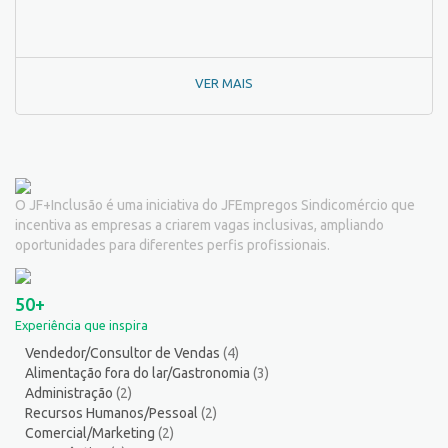
Outros
142
Padeiro
7
Passador de Roupa
3
VER MAIS
Pedagogo/Professor
1
Pedreiro
2
Peixeiro
2
Pintor de Automóveis
2
Pintor de equipamentos
1
O JF+Inclusão é uma iniciativa do JFEmpregos Sindicomércio que
Pintor de Obras/Pintor
2
incentiva as empresas a criarem vagas inclusivas, ampliando
Porteiro
6
oportunidades para diferentes perfis profissionais.
Professor de Ensino Superior
1
Programador
1
50+
Promotor de Vendas
12
Experiência que inspira
Psicólogo
3
Vendedor/Consultor de Vendas
(4)
Recepcionista/Atendimento a cliente
13
Alimentação fora do lar/Gastronomia
(3)
Recursos Humanos/Pessoal
13
Administração
(2)
Repositor de Mercadorias
9
Recursos Humanos/Pessoal
(2)
Comercial/Marketing
(2)
Representante Comercial
1