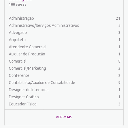
Auxiliar de Serviços
21
100 vagas
Balconista
34
Barman
2
Administração
21
Cabeleireiro
1
Administrativo/Serviços Administrativos
5
Caixa Bancário/Operador de Caixa
12
Advogado
3
Carpinteiro
1
Arquiteto
1
Carregador/Ajudante Carga e Descarga
7
Atendente Comercial
1
Chefe de Cozinha
2
Auxiliar de Produção
1
Comercial
60
Comercial
8
Comercial/Marketing
8
Comercial/Marketing
3
Comprador
4
Conferente
2
Conferente
1
Contabilista/Auxiliar de Contabilidade
9
Contabilista/Auxiliar de Contabilidade
23
Designer de Interiores
1
Controlador
2
Designer Gráfico
1
Costureira/Costureiro Industrial
17
Educador Físico
2
Cozinha/ Pizzaiolo
4
Engenharia (Outras)
1
Cozinheiro
7
VER MAIS
Engenharia Civil
1
Cuidador de Crianças e Idosos
5
Engenharia Elétrica e Eletrônica
1