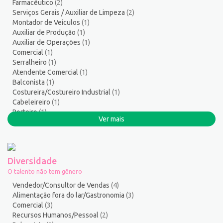
Farmacêutico
(2)
Salgadeiro
3
Serviços Gerais / Auxiliar de Limpeza
(2)
Segurança do Trabalho
2
Montador de Veículos
(1)
Serralheiro
8
Auxiliar de Produção
(1)
Auxiliar de Operações
(1)
Servente
5
Comercial
(1)
Serviços Culturais
5
Serralheiro
(1)
Serviços de Telecomunicação
10
Atendente Comercial
(1)
Serviços Diversos
7
Balconista
(1)
Costureira/Costureiro Industrial
(1)
Serviços Gerais / Auxiliar de Limpeza
21
Cabeleireiro
(1)
Serviços Sociais
1
Porteiro
(1)
Serviços Técnicos
2
Ver mais
Administrativo/Serviços Administrativos
(1)
Soldador
3
Pintor de Automóveis
(1)
Suporte técnico de TI
1
Suprimentos e Materiais
1
Diversidade
Técnico em Eletroeletrônica
1
O talento não tem gênero
Técnico em enfermagem
3
Vendedor/Consultor de Vendas
(4)
Técnico em Manutenção
14
Alimentação fora do lar/Gastronomia
(3)
Comercial
(3)
Telefonista
1
Recursos Humanos/Pessoal
(2)
Terapeuta
1