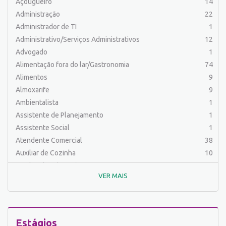
Açougueiro
14
Administração
22
Administrador de TI
1
Administrativo/Serviços Administrativos
12
Advogado
1
Alimentação fora do lar/Gastronomia
74
Alimentos
9
Almoxarife
9
Ambientalista
1
Assistente de Planejamento
1
Assistente Social
1
Atendente Comercial
38
Auxiliar de Cozinha
10
Auxiliar de Laboratório
2
VER MAIS
Auxiliar de Manutenção Predial
2
Auxiliar de Mecânica
1
Auxiliar de Operações
25
Auxiliar de Produção
83
Estágios