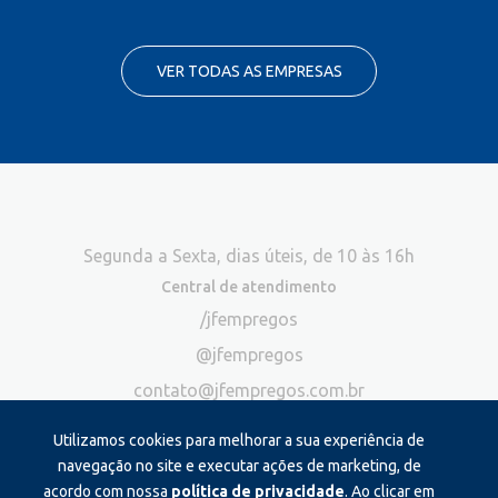
VER TODAS AS EMPRESAS
Segunda a Sexta, dias úteis, de 10 às 16h
Central de atendimento
/jfempregos
@jfempregos
contato@jfempregos.com.br
(32) 98415-3518*
Utilizamos cookies para melhorar a sua experiência de
Publicidade
navegação no site e executar ações de marketing, de
acordo com nossa
política de privacidade
. Ao clicar em
*Exclusivo para atendimento via chat. Não atendemos ligações neste