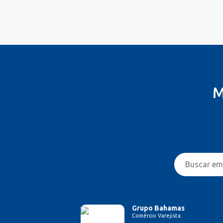
Costureira/Costureiro Industrial
Cozinha/ Pizzaiolo
Cozinheiro
Cuidador de Crianças e Idosos
Desenvolvedor de Sistema
Designer de Interiores
Designer Gráfico
M
Educador Físico
Eletricista
Enfermeiro/Auxiliar de
Enfermagem
Engenharia (Outras)
Engenharia Civil
Engenharia de Produção
Engenharia Elétrica e Eletrônica
Engenharia Mecânica
Entregador/Motoboy
Grupo Bahamas
Comércio Varejista
Estampador