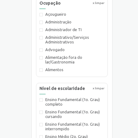
Ocupação
x limpar
Açougueiro
Administração
Administrador de TI
Administrativo/Serviços
Administrativos
Advogado
Alimentação fora do
lar/Gastronomia
Alimentos
Almoxarife
Ambientalista
Nível de escolaridade
x limpar
Arquiteto
Ensino Fundamental (1o. Grau)
Assistente de Planejamento
completo
Assistente de Suprimentos
Ensino Fundamental (1o. Grau)
Assistente Social
cursando
Atendente Comercial
Ensino Fundamental (1o. Grau)
interrompido
Auxiliar de Cozinha
Ensino Médio (2o. Grau)