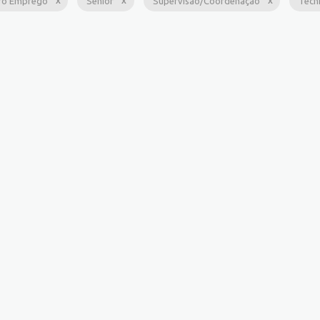
ro Emprego
Sênior
Supervisão/Coordenação
Técn