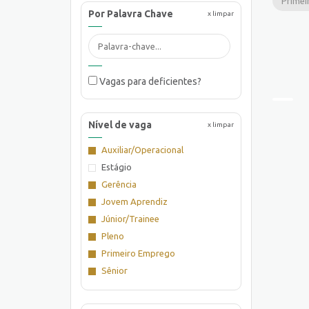
Primei
Por Palavra Chave
x limpar
Vagas para deficientes?
Nível de vaga
x limpar
Auxiliar/Operacional
Estágio
Gerência
Jovem Aprendiz
Júnior/Trainee
Pleno
Primeiro Emprego
Sênior
Supervisão/Coordenação
Técnico