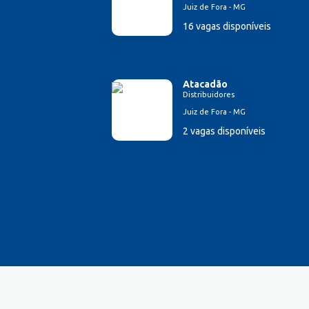
Juiz de Fora - MG
Esteticista
16 vagas disponíveis
Farmacêutico
Ferramenteiro
Financeiro/Auxiliar Financeiro
Fiscal de Caixa
Atacadão
Distribuidores
Garagista
Juiz de Fora - MG
Garçom
2 vagas disponíveis
Gerente de Vendas
Gestão Hospitalar
Hotelaria
Lavador de Veículos
Logística
Manicure
Mecânico Automotivo
Mecânico industrial
Montador de estrutura metálica
Montador de Veículos
Motorista