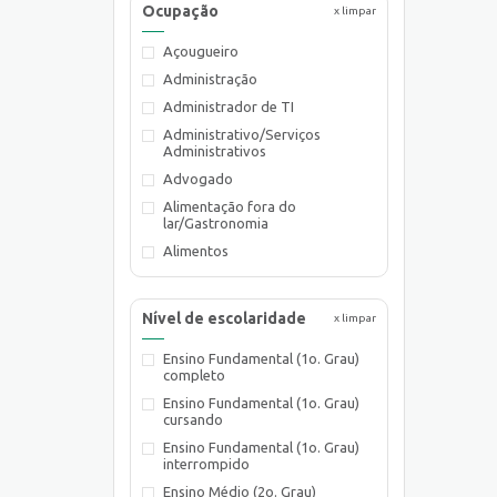
Ocupação
x limpar
Açougueiro
Administração
Administrador de TI
Administrativo/Serviços
Administrativos
Advogado
Alimentação fora do
lar/Gastronomia
Alimentos
Almoxarife
Ambientalista
Nível de escolaridade
x limpar
Arquiteto
Ensino Fundamental (1o. Grau)
Assistente de Planejamento
completo
Assistente Social
Ensino Fundamental (1o. Grau)
Atendente Comercial
cursando
Auxiliar de Cozinha
Ensino Fundamental (1o. Grau)
interrompido
Auxiliar de Laboratório
Ensino Médio (2o. Grau)