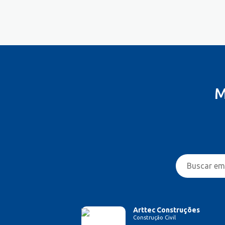
Controlador
Costureira/Costureiro Industrial
Cozinha/ Pizzaiolo
Cozinheiro
Cuidador de Crianças e Idosos
Desenvolvedor de Sistema
Designer de Interiores
M
Designer Gráfico
Educador Físico
Eletricista
Enfermeiro/Auxiliar de
Enfermagem
Engenharia (Outras)
Engenharia Civil
Engenharia Elétrica e Eletrônica
Engenharia Mecânica
Entregador/Motoboy
Arttec Construções
Construção Civil
Esteticista