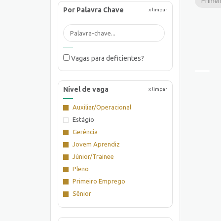
Primei
Por Palavra Chave
x limpar
Vagas para deficientes?
Nível de vaga
x limpar
Auxiliar/Operacional
Estágio
Gerência
Jovem Aprendiz
Júnior/Trainee
Pleno
Primeiro Emprego
Sênior
Supervisão/Coordenação
Técnico