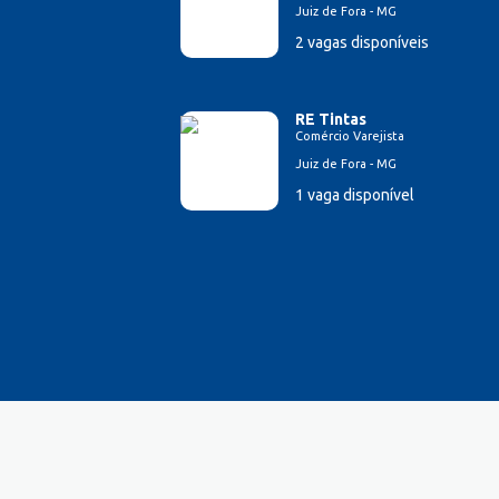
Juiz de Fora - MG
Farmacêutico
2 vagas disponíveis
Ferramenteiro
Financeiro/Auxiliar Financeiro
Fiscal de Caixa
RE Tintas
Fonoaudi
Comércio Varejista
Fotógrafo
Juiz de Fora - MG
Garagista
1 vaga disponível
Garçom
Gerente de Vendas
Gestão Hospitalar
Hotelaria
Jornalista
Lavador de Veículos
Logística
Manicure
Mecânico Automotivo
Mecânico industrial
Monitor de Recreação