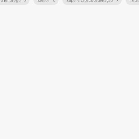
ro Emprego
Sênior
Supervisão/Coordenação
Técn