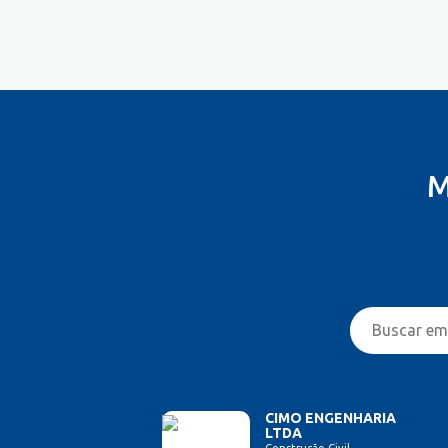
Controlador
Costureira/Costureiro Industrial
Cozinha/ Pizzaiolo
Cozinheiro
Cuidador de Crianças e Idosos
Desenvolvedor de Sistema
Designer de Interiores
M
Designer Gráfico
Educador Físico
Eletricista
Enfermeiro/Auxiliar de
Enfermagem
Engenharia (Outras)
Engenharia Civil
Engenharia Elétrica e Eletrônica
Engenharia Mecânica
Entregador/Motoboy
CIMO ENGENHARIA
LTDA
Esteticista