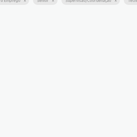
ro Emprego
Sênior
Supervisão/Coordenação
Técn