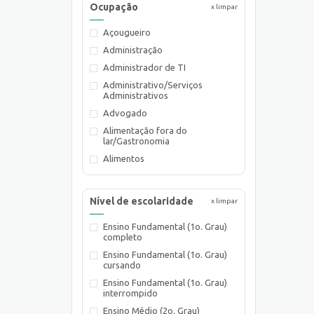
Ocupação
x limpar
Açougueiro
Administração
Administrador de TI
Administrativo/Serviços
Administrativos
Advogado
Alimentação fora do
lar/Gastronomia
Alimentos
Almoxarife
Ambientalista
Nível de escolaridade
x limpar
Arquiteto
Ensino Fundamental (1o. Grau)
Assistente de Planejamento
completo
Assistente Social
Ensino Fundamental (1o. Grau)
Atendente Comercial
cursando
Auxiliar de Cozinha
Ensino Fundamental (1o. Grau)
interrompido
Auxiliar de Laboratório
Ensino Médio (2o. Grau)