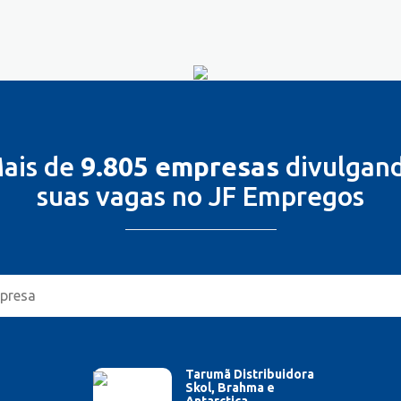
ais de
9.805 empresas
divulgan
suas vagas no JF Empregos
Tarumã Distribuidora
Skol, Brahma e