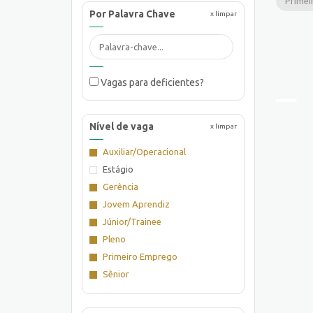
Primei
Por Palavra Chave
x limpar
Vagas para deficientes?
Nível de vaga
x limpar
Auxiliar/Operacional
Estágio
Gerência
Jovem Aprendiz
Júnior/Trainee
Pleno
Primeiro Emprego
Sênior
Supervisão/Coordenação
Técnico