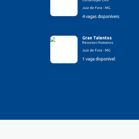
Construção Civil
Farmacêutico
Juiz de Fora - MG
Ferramenteiro
4 vagas disponíveis
Financeiro/Auxiliar Financeiro
Fiscal de Caixa
Fonoaudi
Gran Talentos
Recursos Humanos
Fotógrafo
Juiz de Fora - MG
Garagista
1 vaga disponível
Garçom
Gerente de Vendas
Gestão Hospitalar
Hotelaria
Jornalista
Lavador de Veículos
Logística
Manicure
Mecânico Automotivo
Mecânico industrial
Monitor de Recreação