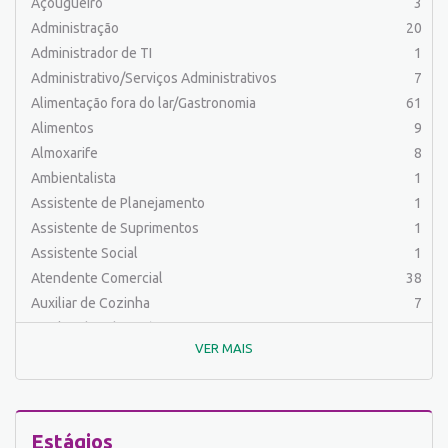
Açougueiro
3
Administração
20
Administrador de TI
1
Administrativo/Serviços Administrativos
7
Alimentação fora do lar/Gastronomia
61
Alimentos
9
Almoxarife
8
Ambientalista
1
Assistente de Planejamento
1
Assistente de Suprimentos
1
Assistente Social
1
Atendente Comercial
38
Auxiliar de Cozinha
7
Auxiliar de Laboratório
2
VER MAIS
Auxiliar de Manutenção Predial
2
Auxiliar de Mecânica
1
Auxiliar de Operações
25
Auxiliar de Produção
31
Estágios