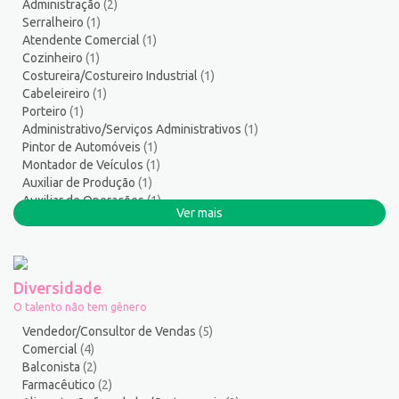
Administração
(2)
Serviços Gerais / Auxiliar de Limpeza
17
Serralheiro
(1)
Serviços Sociais
1
Atendente Comercial
(1)
Serviços Técnicos
1
Cozinheiro
(1)
Costureira/Costureiro Industrial
(1)
Soldador
1
Cabeleireiro
(1)
Suporte técnico de TI
1
Porteiro
(1)
Suprimentos e Materiais
1
Administrativo/Serviços Administrativos
(1)
Técnico em Eletroeletrônica
1
Pintor de Automóveis
(1)
Montador de Veículos
(1)
Técnico em enfermagem
3
Auxiliar de Produção
(1)
Técnico em Manutenção
12
Auxiliar de Operações
(1)
Telefonista
1
Ver mais
Recursos Humanos/Pessoal
(1)
Terapeuta
1
Tintureiro
1
Torneiro Mecânico/Fresador Mecânico
2
Diversidade
Vendedor/Consultor de Vendas
127
O talento não tem gênero
Vigia
2
Vendedor/Consultor de Vendas
(5)
Zelador de Edifícios
2
Comercial
(4)
Balconista
(2)
Farmacêutico
(2)