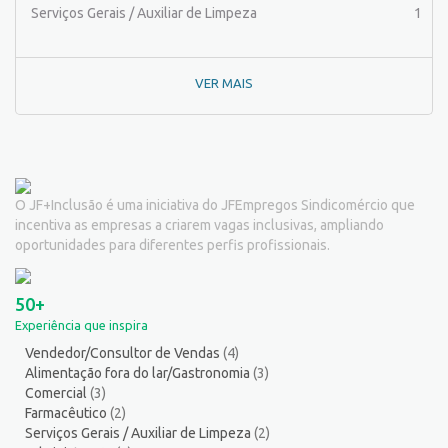
Pintor de Automóveis
2
Serviços Gerais / Auxiliar de Limpeza
1
Pintor de equipamentos
1
Pintor de Obras/Pintor
1
VER MAIS
Porteiro
6
Professor de Ensino Superior
1
Programador
1
Promotor de Vendas
3
Psicólogo
3
O JF+Inclusão é uma iniciativa do JFEmpregos Sindicomércio que
Recepcionista/Atendimento a cliente
12
incentiva as empresas a criarem vagas inclusivas, ampliando
Recursos Humanos/Pessoal
11
oportunidades para diferentes perfis profissionais.
Repositor de Mercadorias
9
Representante Comercial
1
50+
Salgadeiro
2
Experiência que inspira
Serralheiro
8
Vendedor/Consultor de Vendas
(4)
Servente
5
Alimentação fora do lar/Gastronomia
(3)
Serviços Culturais
5
Comercial
(3)
Serviços de Telecomunicação
5
Farmacêutico
(2)
Serviços Gerais / Auxiliar de Limpeza
(2)
Serviços Diversos
8