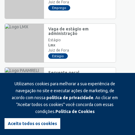
Juiz de Fora
Emprego
Vaga de estágio em
administração
Estágio
Lmx
Juiz de Fora
Estágio
Servente geral
Auxiliar/Operacional
Utilizamos cookies para melhorar a sua experiência de
Paamreli
Ewbank da Câmara
navegação no site e executar ações de marketing, de
Emprego
acordo com nossa
política de privacidade
. Ao clicar em
"Aceitar todos os cookies" você concorda com essas
condições.
Política de Cookies
Vendedor material eletrico
hidraulica
Aceito todos os cookies
Auxiliar/Operacional
Projetos materiais eletricos