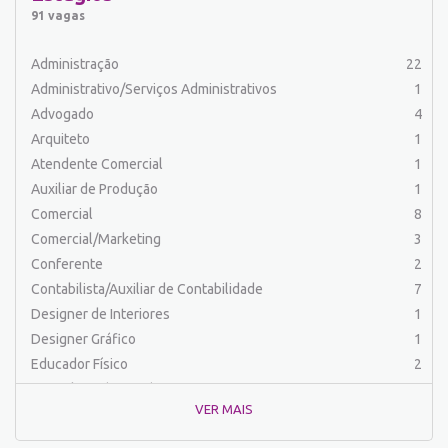
Auxiliar de Serviços
20
91 vagas
Balconista
25
Barman
2
Administração
22
Cabeleireiro
1
Administrativo/Serviços Administrativos
1
Caixa Bancário/Operador de Caixa
11
Advogado
4
Carpinteiro
1
Arquiteto
1
Carregador/Ajudante Carga e Descarga
7
Atendente Comercial
1
Comercial
47
Auxiliar de Produção
1
Comercial/Marketing
6
Comercial
8
Comprador
4
Comercial/Marketing
3
Contabilista/Auxiliar de Contabilidade
23
Conferente
2
Costureira/Costureiro Industrial
9
Contabilista/Auxiliar de Contabilidade
7
Cozinha/ Pizzaiolo
4
Designer de Interiores
1
Cozinheiro
10
Designer Gráfico
1
Cuidador de Crianças e Idosos
5
Educador Físico
2
Desenvolvedor de Sistema
1
Engenharia (Outras)
1
Designer Gráfico
1
VER MAIS
Engenharia Civil
1
Educador Físico
2
Engenharia de Produção
2