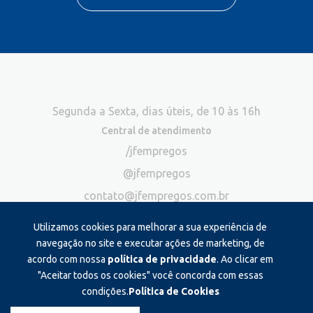
Segunda a Sexta, dias úteis, de 10 às 16h
Central de atendimento
/jfempregos
@jfempregos
contato@jfempregos.com.br
(32) 98415-3518*
Utilizamos cookies para melhorar a sua experiência de
Publicidade
navegação no site e executar ações de marketing, de
acordo com nossa
política de privacidade
. Ao clicar em
*Exclusivo para atendimento via chat. Não atendemos ligações neste
canal
"Aceitar todos os cookies" você concorda com essas
condições.
Política de Cookies
Produzido e administrado por: