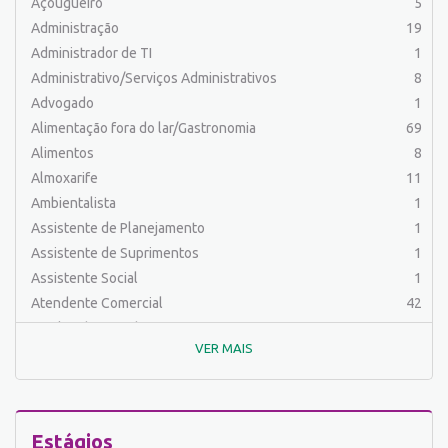
Açougueiro
5
Administração
19
Administrador de TI
1
Administrativo/Serviços Administrativos
8
Advogado
1
Alimentação fora do lar/Gastronomia
69
Alimentos
8
Almoxarife
11
Ambientalista
1
Assistente de Planejamento
1
Assistente de Suprimentos
1
Assistente Social
1
Atendente Comercial
42
Auxiliar de Cozinha
7
VER MAIS
Auxiliar de Laboratório
2
Auxiliar de Manutenção Predial
3
Auxiliar de Mecânica
1
Auxiliar de Operações
24
Estágios