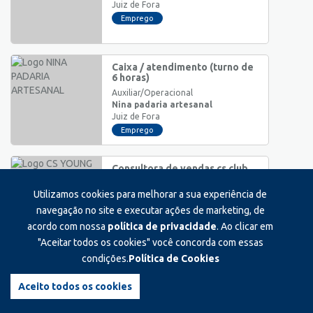
Juiz de Fora
Emprego
Caixa / atendimento (turno de
6 horas)
Auxiliar/Operacional
Nina padaria artesanal
Juiz de Fora
Emprego
Consultora de vendas cs club
independência shopping
Utilizamos cookies para melhorar a sua experiência de
Auxiliar/Operacional
Cs young
navegação no site e executar ações de marketing, de
Juiz de Fora
acordo com nossa
política de privacidade
. Ao clicar em
Emprego
"Aceitar todos os cookies" você concorda com essas
condições.
Política de Cookies
Atendente na oggi democrata
Auxiliar/Operacional
Aceito todos os cookies
Oggi sorvetes democrata
Juiz de Fora