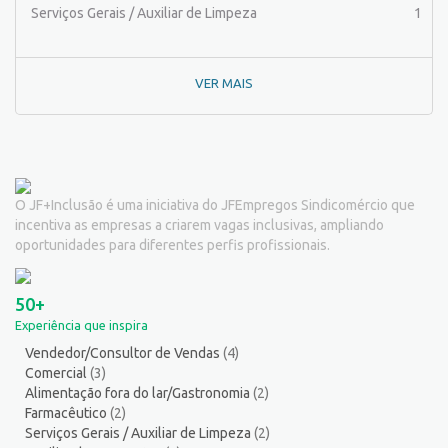
Pintor de equipamentos
1
Serviços Gerais / Auxiliar de Limpeza
1
Pintor de Obras/Pintor
1
Porteiro
6
VER MAIS
Professor de Ensino Superior
1
Programador
1
Promotor de Vendas
4
Psicólogo
2
Recepcionista/Atendimento a cliente
11
O JF+Inclusão é uma iniciativa do JFEmpregos Sindicomércio que
Recursos Humanos/Pessoal
11
incentiva as empresas a criarem vagas inclusivas, ampliando
Repositor de Mercadorias
9
oportunidades para diferentes perfis profissionais.
Representante Comercial
1
Salgadeiro
2
50+
Segurança do Trabalho
1
Experiência que inspira
Serralheiro
8
Vendedor/Consultor de Vendas
(4)
Servente
3
Comercial
(3)
Serviços Culturais
5
Alimentação fora do lar/Gastronomia
(2)
Serviços de Telecomunicação
8
Farmacêutico
(2)
Serviços Gerais / Auxiliar de Limpeza
(2)
Serviços Diversos
9