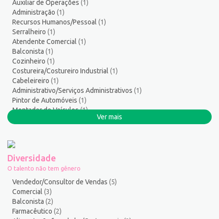
Auxiliar de Operações
(1)
Serviços Gerais / Auxiliar de Limpeza
18
Administração
(1)
Serviços Técnicos
2
Recursos Humanos/Pessoal
(1)
Soldador
1
Serralheiro
(1)
Atendente Comercial
(1)
Suporte técnico de TI
1
Balconista
(1)
Suprimentos e Materiais
1
Cozinheiro
(1)
Técnico em Eletroeletrônica
1
Costureira/Costureiro Industrial
(1)
Técnico em enfermagem
2
Cabeleireiro
(1)
Administrativo/Serviços Administrativos
(1)
Técnico em Manutenção
11
Pintor de Automóveis
(1)
Técnico em Meio Ambiente
2
Montador de Veículos
(1)
Telefonista
1
Ver mais
Auxiliar de Produção
(1)
Terapeuta
1
Tintureiro
1
Torneiro Mecânico/Fresador Mecânico
2
Diversidade
Vendedor/Consultor de Vendas
129
O talento não tem gênero
Vigia
2
Vendedor/Consultor de Vendas
(5)
Zelador de Edifícios
2
Comercial
(3)
Balconista
(2)
Farmacêutico
(2)