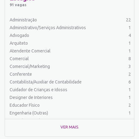
Auxiliar de Produção
31
91 vagas
Auxiliar de Serviços
19
Balconista
23
Administração
22
Barman
2
Administrativo/Serviços Administrativos
1
Cabeleireiro
1
Advogado
4
Caixa Bancário/Operador de Caixa
10
Arquiteto
1
Carregador/Ajudante Carga e Descarga
7
Atendente Comercial
1
Comercial
45
Comercial
8
Comercial/Marketing
6
Comercial/Marketing
3
Comprador
4
Conferente
2
Contabilista/Auxiliar de Contabilidade
23
Contabilista/Auxiliar de Contabilidade
6
Costureira/Costureiro Industrial
11
Cuidador de Crianças e Idosos
1
Cozinha/ Pizzaiolo
4
Designer de Interiores
1
Cozinheiro
10
Educador Físico
2
Cuidador de Crianças e Idosos
5
Engenharia (Outras)
1
Desenvolvedor de Sistema
1
Engenharia Civil
1
Designer Gráfico
1
VER MAIS
Engenharia de Produção
2
Educador Físico
2
Engenharia Elétrica e Eletrônica
1