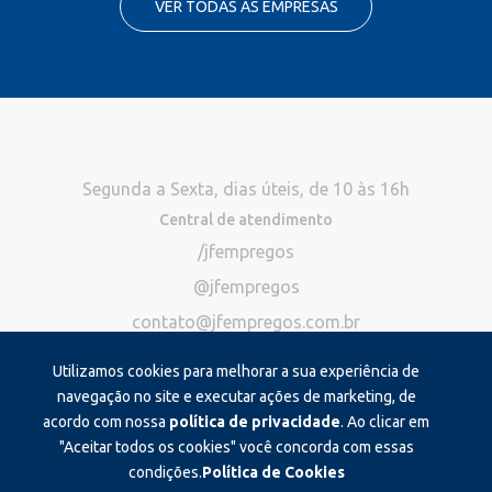
VER TODAS AS EMPRESAS
Segunda a Sexta, dias úteis, de 10 às 16h
Central de atendimento
/jfempregos
@jfempregos
contato@jfempregos.com.br
(32) 98415-3518*
Utilizamos cookies para melhorar a sua experiência de
Publicidade
navegação no site e executar ações de marketing, de
acordo com nossa
política de privacidade
. Ao clicar em
*Exclusivo para atendimento via chat. Não atendemos ligações neste
canal
"Aceitar todos os cookies" você concorda com essas
condições.
Política de Cookies
Produzido e administrado por: