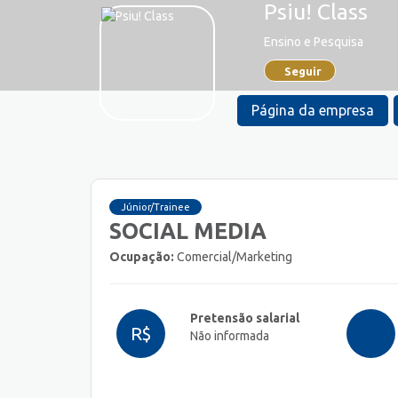
Psiu! Class
Ensino e Pesquisa
Seguir
Página da empresa
Júnior/Trainee
SOCIAL MEDIA
Ocupação:
Comercial/Marketing
Pretensão salarial
R$
Não informada