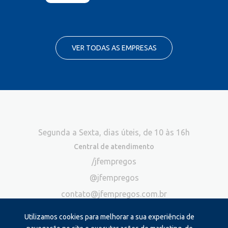
VER TODAS AS EMPRESAS
Segunda a Sexta, dias úteis, de 10 às 16h
Central de atendimento
/jfempregos
@jfempregos
contato@jfempregos.com.br
(32) 98415-3518*
Utilizamos cookies para melhorar a sua experiência de
Publicidade