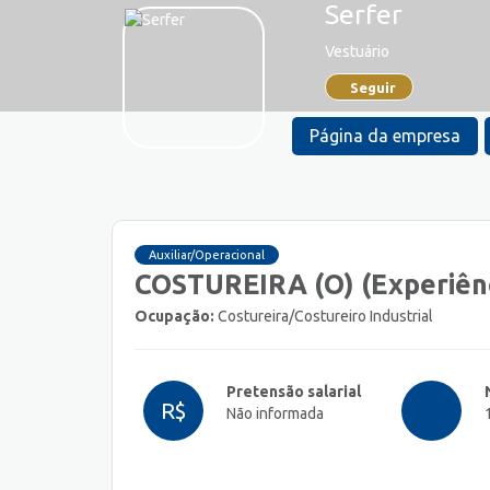
Serfer
Vestuário
Seguir
Página da empresa
Auxiliar/Operacional
COSTUREIRA (O) (Experiên
Ocupação:
Costureira/Costureiro Industrial
Pretensão salarial
R$
Não informada