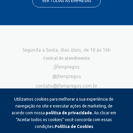
VER TODAS AS EMPRESAS
Segunda a Sexta, dias úteis, de 10 às 16h
Central de atendimento
/jfempregos
@jfempregos
contato@jfempregos.com.br
(32) 98415-3518*
Utilizamos cookies para melhorar a sua experiência de
Publicidade
navegação no site e executar ações de marketing, de
acordo com nossa
política de privacidade
. Ao clicar em
*Exclusivo para atendimento via chat. Não atendemos ligações neste
canal
"Aceitar todos os cookies" você concorda com essas
condições.
Política de Cookies
Produzido e administrado por: