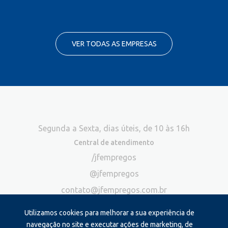
VER TODAS AS EMPRESAS
Segunda a Sexta, dias úteis, de 10 às 16h
Central de atendimento
/jfempregos
@jfempregos
contato@jfempregos.com.br
(32) 98415-3518*
Utilizamos cookies para melhorar a sua experiência de
Publicidade
navegação no site e executar ações de marketing, de