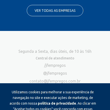
VER TODAS AS EMPRESAS
Segunda a Sexta, dias úteis, de 10 às 16h
Central de atendimento
/jfempregos
@jfempregos
contato@jfempregos.com.br
(32) 98415-3518*
Utilizamos cookies para melhorar a sua experiência de
Publicidade
navegação no site e executar ações de marketing, de
acordo com nossa
política de privacidade
. Ao clicar em
*Exclusivo para atendimento via chat. Não atendemos ligações neste
canal
"Aceitar todos os cookies" você concorda com essas