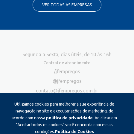
VER TODAS AS EMPRESAS
Segunda a Sexta, dias úteis, de 10 às 16h
Central de atendimento
/jfempregos
@jfempregos
contato@jfempregos.com.br
(32) 98415-3518*
Utilizamos cookies para melhorar a sua experiência de
Publicidade
navegação no site e executar ações de marketing, de
acordo com nossa
política de privacidade
. Ao clicar em
*Exclusivo para atendimento via chat. Não atendemos ligações neste
canal
"Aceitar todos os cookies" você concorda com essas
condições.
Política de Cookies
Produzido e administrado por: