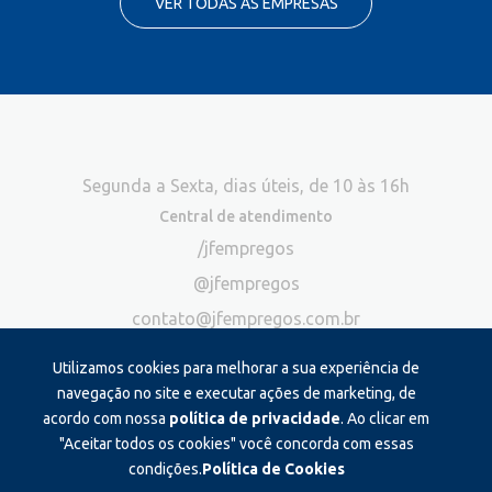
VER TODAS AS EMPRESAS
Segunda a Sexta, dias úteis, de 10 às 16h
Central de atendimento
/jfempregos
@jfempregos
contato@jfempregos.com.br
(32) 98415-3518*
Utilizamos cookies para melhorar a sua experiência de
Publicidade
navegação no site e executar ações de marketing, de
acordo com nossa
política de privacidade
. Ao clicar em
*Exclusivo para atendimento via chat. Não atendemos ligações neste
canal
"Aceitar todos os cookies" você concorda com essas
condições.
Política de Cookies
Produzido e administrado por: