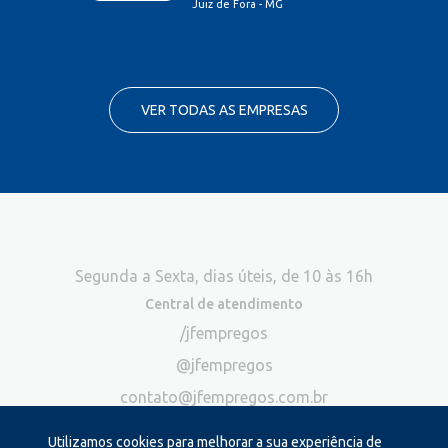
Juiz de Fora - MG
VER TODAS AS EMPRESAS
Segunda a Sexta, dias úteis, de 10 às 16h
Central de atendimento
/jfempregos
@jfempregos
contato@jfempregos.com.br
(32) 98415-3518*
Utilizamos cookies para melhorar a sua experiência de