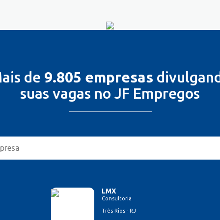
ais de
9.805 empresas
divulgan
suas vagas no JF Empregos
LMX
Consultoria
Três Rios - RJ