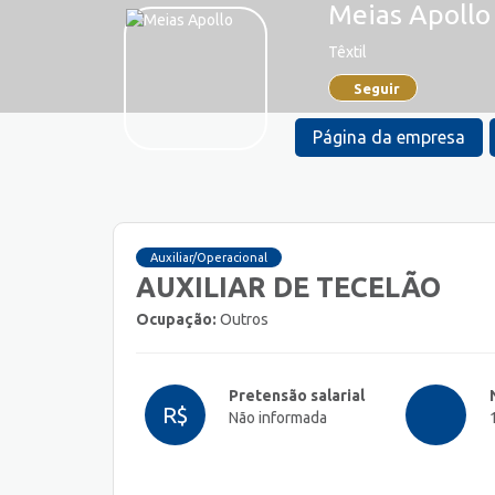
Meias Apollo
Têxtil
Seguir
Página da empresa
Auxiliar/Operacional
AUXILIAR DE TECELÃO
Ocupação:
Outros
Pretensão salarial
R$
Não informada