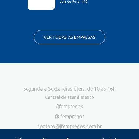
Juiz de Fora - MG
VER TODAS AS EMPRESAS
Segunda a Sexta, dias úteis, de 10 às 16h
Central de atendimento
/jfempregos
@jfempregos
contato@jfempregos.com.br
(32) 98415-3518*