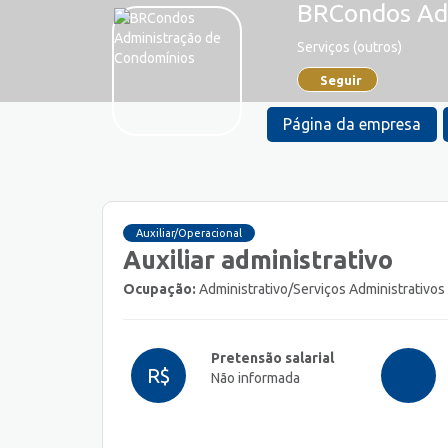
BRCondos Ad
Serviços (outros)
Seguir
Página da empresa
Auxiliar/Operacional
Auxiliar administrativo
Ocupação:
Administrativo/Serviços Administrativos
Pretensão salarial
R$
Não informada