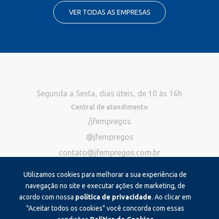
VER TODAS AS EMPRESAS
Segunda a Sexta, dias úteis, de 10 às 16h
Central de atendimento
/jfempregos
@jfempregos
contato@jfempregos.com.br
(32) 98415-3518*
Utilizamos cookies para melhorar a sua experiência de
Publicidade
navegação no site e executar ações de marketing, de
acordo com nossa
política de privacidade
. Ao clicar em
*Exclusivo para atendimento via chat. Não atendemos ligações neste
canal
"Aceitar todos os cookies" você concorda com essas