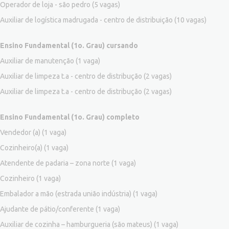
Operador de loja - são pedro
(5 vagas)
Auxiliar de logística madrugada - centro de distribuição
(10 vagas)
Ensino Fundamental (1o. Grau) cursando
Auxiliar de manutenção
(1 vaga)
Auxiliar de limpeza t.a - centro de distribução
(2 vagas)
Auxiliar de limpeza t.a - centro de distribução
(2 vagas)
Ensino Fundamental (1o. Grau) completo
Vendedor (a)
(1 vaga)
Cozinheiro(a)
(1 vaga)
Atendente de padaria – zona norte
(1 vaga)
Cozinheiro
(1 vaga)
Embalador a mão (estrada união indústria)
(1 vaga)
Ajudante de pátio/conferente
(1 vaga)
Auxiliar de cozinha – hamburgueria (são mateus)
(1 vaga)