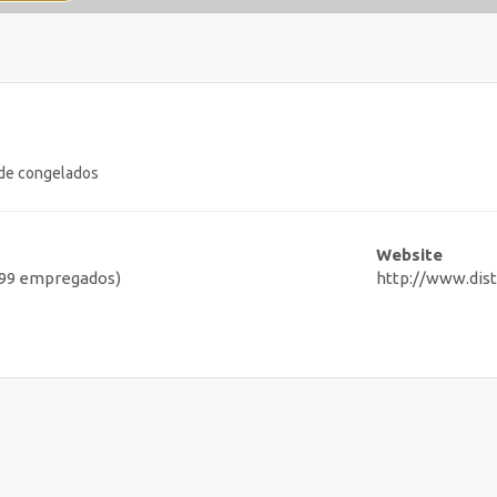
r de congelados
Website
a 99 empregados)
http://www.dis