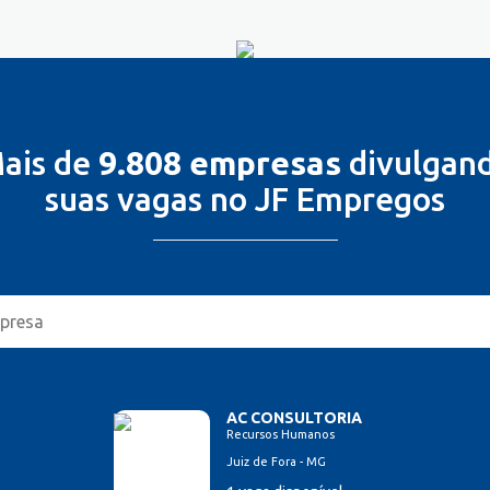
ais de
9.808 empresas
divulgan
suas vagas no JF Empregos
AC CONSULTORIA
Recursos Humanos
Juiz de Fora - MG