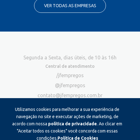
VER TODAS AS EMPRESAS
Segunda a Sexta, dias úteis, de 10 às 16h
Central de atendimento
/jfempregos
@jfempregos
contato@jfempregos.com.br
(32) 98415-3518*
Utilizamos cookies para melhorar a sua experiência de
Publicidade
navegação no site e executar ações de marketing, de
acordo com nossa
política de privacidade
. Ao clicar em
*Exclusivo para atendimento via chat. Não atendemos ligações neste
canal
"Aceitar todos os cookies" você concorda com essas
condições.
Política de Cookies
Produzido e administrado por: