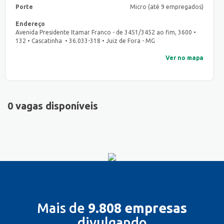
Porte
Micro (até 9 empregados)
Endereço
Avenida Presidente Itamar Franco - de 3451/3452 ao fim, 3600 •
132 • Cascatinha • 36.033-318 • Juiz de Fora - MG
Ver no mapa
0 vagas disponíveis
Mais de
9.808 empresas
divulgando