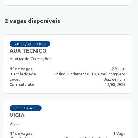
2 vagas disponíveis
Auxiliar/Operacional
AUX TECNICO
Auxiliar de Operações
N° de vagas
2 Vagas
Escolaridade
Ensino Fundamental (1o. Grau) completo
Local
Juiz de Fora
Currículo até
13/08/2026
Júnior/Trainee
VIGIA
Vigia
N° de vagas
1 Vaga