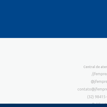
Central de at
/jfempr
@jfempr
contato@jfempr
(32) 98415
Publicid