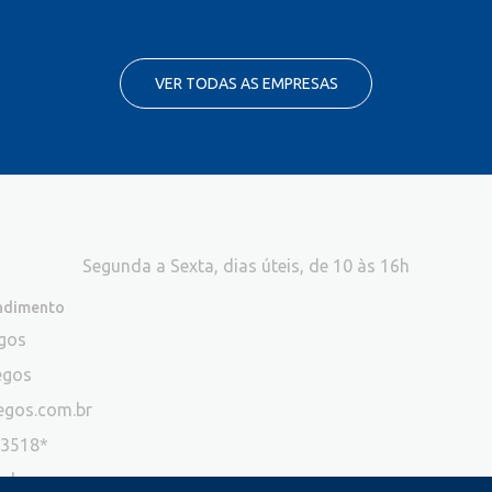
VER TODAS AS EMPRESAS
Segunda a Sexta, dias úteis, de 10 às 16h
endimento
egos
egos
egos.com.br
-3518*
ade