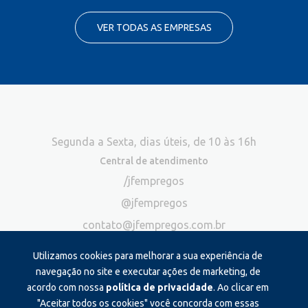
VER TODAS AS EMPRESAS
Segunda a Sexta, dias úteis, de 10 às 16h
Central de atendimento
/jfempregos
@jfempregos
contato@jfempregos.com.br
(32) 98415-3518*
Utilizamos cookies para melhorar a sua experiência de
Publicidade
navegação no site e executar ações de marketing, de
acordo com nossa
política de privacidade
. Ao clicar em
*Exclusivo para atendimento via chat. Não atendemos ligações neste
canal
"Aceitar todos os cookies" você concorda com essas