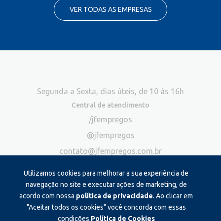
VER TODAS AS EMPRESAS
Segunda a Sexta, dias úteis, de 10 às 16h
Central de atendimento
/jfempregos
@jfempregos
contato@jfempregos.com.br
(32) 98415-3518*
Utilizamos cookies para melhorar a sua experiência de
Publicidade
navegação no site e executar ações de marketing, de
acordo com nossa
política de privacidade
. Ao clicar em
*Exclusivo para atendimento via chat. Não atendemos ligações neste
canal
"Aceitar todos os cookies" você concorda com essas
condições.
Política de Cookies
Produzido e administrado por: