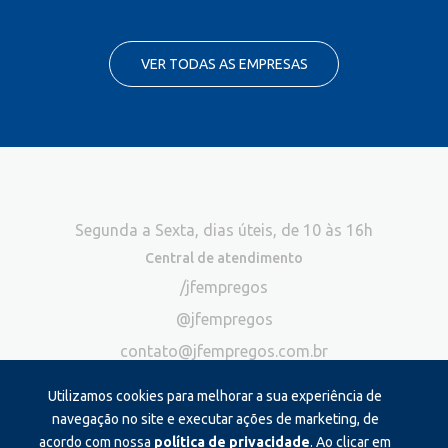
VER TODAS AS EMPRESAS
Segunda a Sexta, dias úteis, de 10 às 16h
Central de atendimento
/jfempregos
@jfempregos
contato@jfempregos.com.br
(32) 98415-3518*
Utilizamos cookies para melhorar a sua experiência de
Publicidade
navegação no site e executar ações de marketing, de
acordo com nossa
política de privacidade
. Ao clicar em
*Exclusivo para atendimento via chat. Não atendemos ligações neste