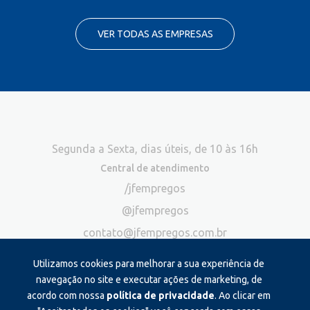
VER TODAS AS EMPRESAS
Segunda a Sexta, dias úteis, de 10 às 16h
Central de atendimento
/jfempregos
@jfempregos
contato@jfempregos.com.br
(32) 98415-3518*
Utilizamos cookies para melhorar a sua experiência de
Publicidade
navegação no site e executar ações de marketing, de
acordo com nossa
política de privacidade
. Ao clicar em
*Exclusivo para atendimento via chat. Não atendemos ligações neste