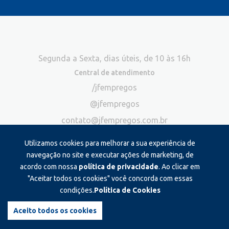
Segunda a Sexta, dias úteis, de 10 às 16h
Central de atendimento
/jfempregos
@jfempregos
contato@jfempregos.com.br
(32) 98415-3518*
Utilizamos cookies para melhorar a sua experiência de
Publicidade
navegação no site e executar ações de marketing, de
acordo com nossa
política de privacidade
. Ao clicar em
*Exclusivo para atendimento via chat. Não atendemos ligações neste
canal
"Aceitar todos os cookies" você concorda com essas
condições.
Política de Cookies
Produzido e administrado por:
Aceito todos os cookies
©2026 JF Empregos. Todos os direitos reservados