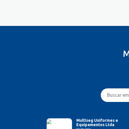
Controlador
Costureira/Costureiro Industrial
Cozinha/ Pizzaiolo
Cozinheiro
Cuidador de Crianças e Idosos
Desenvolvedor de Sistema
Designer de Interiores
M
Designer Gráfico
Educador Físico
Eletricista
Enfermeiro/Auxiliar de
Enfermagem
Engenharia (Outras)
Engenharia Civil
Engenharia de Produção
Engenharia Elétrica e Eletrônica
Engenharia Mecânica
Multiseg Uniformes e
Equipamentos Ltda
Entregador/Motoboy