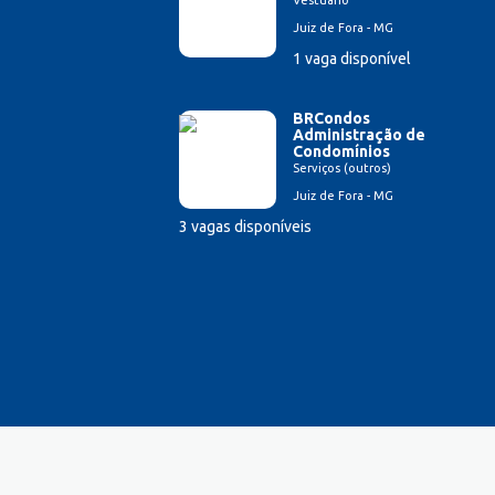
Vestuário
Estampador
Juiz de Fora - MG
Esteticista
1 vaga disponível
Farmacêutico
Ferramenteiro
BRCondos
Financeiro/Auxiliar Financeiro
Administração de
Condomínios
Fiscal de Caixa
Serviços (outros)
Fonoaudi
Juiz de Fora - MG
Fotógrafo
3 vagas disponíveis
Garagista
Garçom
Gerente de Vendas
Gestão Hospitalar
Hotelaria
Jornalista
Lavador de Veículos
Logística
Manicure
Mecânico Automotivo