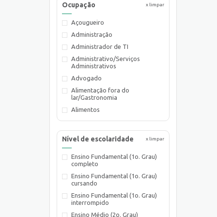
Ocupação
x limpar
Açougueiro
Administração
Administrador de TI
Administrativo/Serviços
Administrativos
Advogado
Alimentação fora do
lar/Gastronomia
Alimentos
Almoxarife
Ambientalista
Nível de escolaridade
x limpar
Arquiteto
Ensino Fundamental (1o. Grau)
Assistente de Planejamento
completo
Assistente de Suprimentos
Ensino Fundamental (1o. Grau)
Assistente Social
cursando
Atendente Comercial
Ensino Fundamental (1o. Grau)
interrompido
Auxiliar de Cozinha
Ensino Médio (2o. Grau)