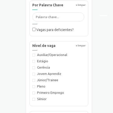
Por Palavra Chave
x limpar
Vagas para deficientes?
Nível de vaga
x limpar
Auxiliar/Operacional
Estágio
Gerência
Jovem Aprendiz
Júnior/Trainee
Pleno
Primeiro Emprego
Sênior
Supervisão/Coordenação
Técnico