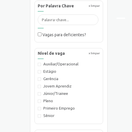
Por Palavra Chave
x limpar
Vagas para deficientes?
Nível de vaga
x limpar
Auxiliar/Operacional
Estágio
Gerência
Jovem Aprendiz
Júnior/Trainee
Pleno
Primeiro Emprego
Sênior
Supervisão/Coordenação
Técnico