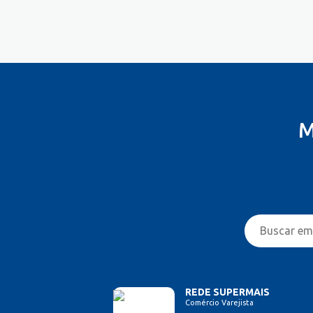
Costureira/Costureiro Industrial
Cozinha/ Pizzaiolo
Cozinheiro
Cuidador de Crianças e Idosos
Desenvolvedor de Sistema
Designer de Interiores
Designer Gráfico
M
Educador Físico
Eletricista
Enfermeiro/Auxiliar de
Enfermagem
Engenharia (Outras)
Engenharia Civil
Engenharia de Produção
Engenharia Elétrica e Eletrônica
Engenharia Mecânica
Entregador/Motoboy
REDE SUPERMAIS
Comércio Varejista
Estampador