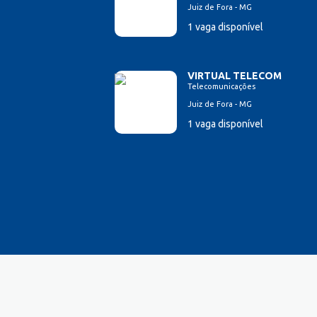
Juiz de Fora - MG
Esteticista
1 vaga disponível
Farmacêutico
Ferramenteiro
Financeiro/Auxiliar Financeiro
VIRTUAL TELECOM
Fiscal de Caixa
Telecomunicações
Garagista
Juiz de Fora - MG
Garçom
1 vaga disponível
Gerente de Vendas
Gestão Hospitalar
Hotelaria
Lavador de Veículos
Logística
Manicure
Mecânico Automotivo
Mecânico industrial
Montador de estrutura metálica
Montador de Veículos
Motorista