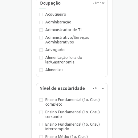
Ocupação
x limpar
Açougueiro
Administração
Administrador de TI
Administrativo/Serviços
Administrativos
Advogado
Alimentação fora do
lar/Gastronomia
Alimentos
Almoxarife
Ambientalista
Nível de escolaridade
x limpar
Arquiteto
Ensino Fundamental (1o. Grau)
Assistente de Planejamento
completo
Assistente de Suprimentos
Ensino Fundamental (1o. Grau)
Assistente Social
cursando
Atendente Comercial
Ensino Fundamental (1o. Grau)
interrompido
Auxiliar de Cozinha
Ensino Médio (2o. Grau)