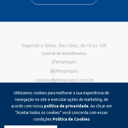
Segunda a Sexta, dias úteis, de 10 às 16h
Central de atendimento
/jfempregos
@jfempregos
contato@jfempregos.com.br
(32) 98415-3518*
Utilizamos cookies para melhorar a sua experiência de
Publicidade
navegação no site e executar ações de marketing, de
acordo com nossa
política de privacidade
. Ao clicar em
*Exclusivo para atendimento via chat. Não atendemos ligações neste
canal
"Aceitar todos os cookies" você concorda com essas
condições.
Política de Cookies
Produzido e administrado por: