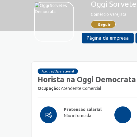
Oggi Sorvete
Comércio Varejista
Seguir
Página da empresa
Auxiliar/Operacional
Horista na Oggi Democrata
Ocupação:
Atendente Comercial
Pretensão salarial
R$
Não informada