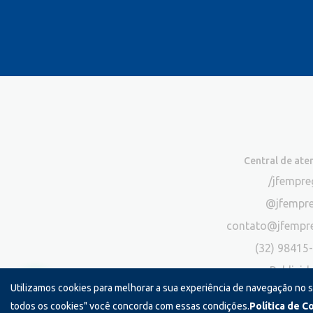
Central de at
/jfempr
@jfempr
contato@jfempr
(32) 98415
Publicid
Utilizamos cookies para melhorar a sua experiência de navegação no 
*Exclusivo para atendimento via chat. N
todos os cookies" você concorda com essas condições.
Política de C