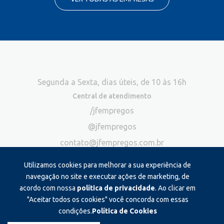
Segunda a Sexta, dias úteis, de 10 às 16h
Central de atendimento
/jfempregos
@jfempregos
contato@jfempregos.com.br
(32) 98415-3518*
Utilizamos cookies para melhorar a sua experiência de
Publicidade
navegação no site e executar ações de marketing, de
acordo com nossa
política de privacidade
. Ao clicar em
*Exclusivo para atendimento via chat. Não atendemos ligações neste
canal
"Aceitar todos os cookies" você concorda com essas
condições.
Política de Cookies
Produzido e administrado por: