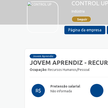
CONTROL U
Indústria
Seguir
Página da empresa
Jovem Aprendiz
JOVEM APRENDIZ - RECU
Ocupação:
Recursos Humanos/Pessoal
Pretensão salarial
R$
Não informada