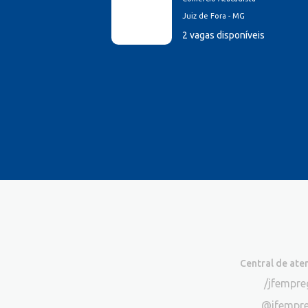
Juiz de Fora - MG
2 vagas disponíveis
Central de at
/jfempr
@jfempr