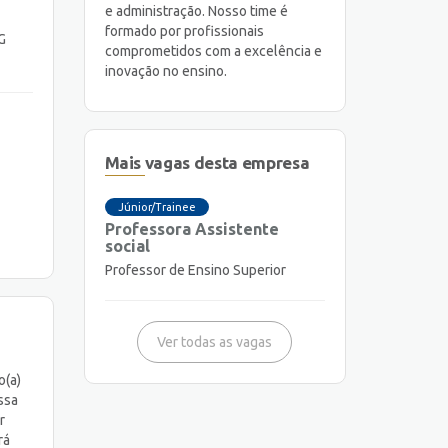
e administração. Nosso time é
formado por profissionais
G
comprometidos com a excelência e
inovação no ensino.
Mais vagas desta empresa
Júnior/Trainee
Professora Assistente
social
Professor de Ensino Superior
Ver todas as vagas
o(a)
ssa
r
rá