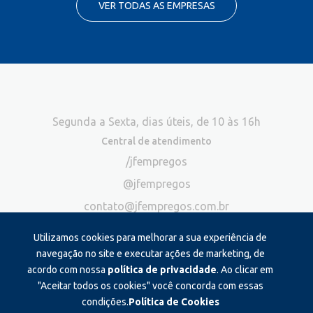
VER TODAS AS EMPRESAS
Segunda a Sexta, dias úteis, de 10 às 16h
Central de atendimento
/jfempregos
@jfempregos
contato@jfempregos.com.br
(32) 98415-3518*
Utilizamos cookies para melhorar a sua experiência de
Publicidade
navegação no site e executar ações de marketing, de
acordo com nossa
política de privacidade
. Ao clicar em
*Exclusivo para atendimento via chat. Não atendemos ligações neste
canal
"Aceitar todos os cookies" você concorda com essas
condições.
Política de Cookies
Produzido e administrado por: