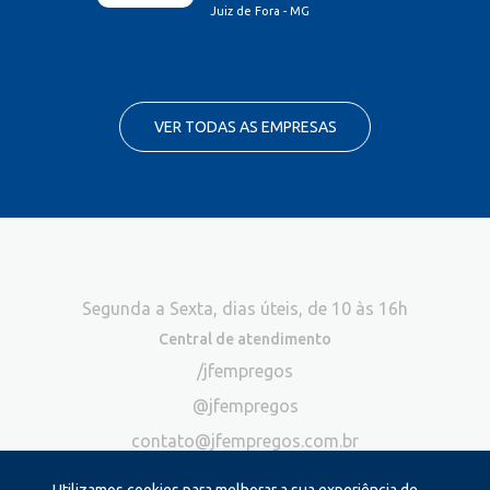
Juiz de Fora - MG
VER TODAS AS EMPRESAS
Segunda a Sexta, dias úteis, de 10 às 16h
Central de atendimento
/jfempregos
@jfempregos
contato@jfempregos.com.br
(32) 98415-3518*