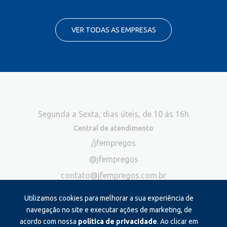
VER TODAS AS EMPRESAS
Segunda a Sexta, dias úteis, de 10 às 16h
Central de atendimento
/jfempregos
@jfempregos
contato@jfempregos.com.br
(32) 98415-3518*
Utilizamos cookies para melhorar a sua experiência de
Publicidade
navegação no site e executar ações de marketing, de
acordo com nossa
política de privacidade
. Ao clicar em
*Exclusivo para atendimento via chat. Não atendemos ligações neste