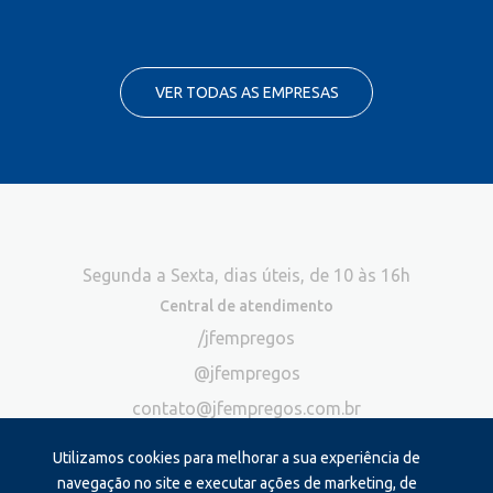
VER TODAS AS EMPRESAS
Segunda a Sexta, dias úteis, de 10 às 16h
Central de atendimento
/jfempregos
@jfempregos
contato@jfempregos.com.br
(32) 98415-3518*
Utilizamos cookies para melhorar a sua experiência de
Publicidade
navegação no site e executar ações de marketing, de